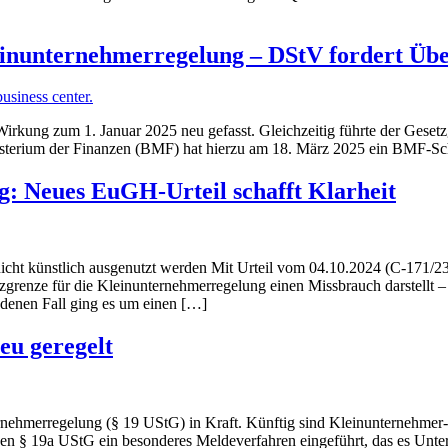
einunternehmerregelung – DStV fordert Üb
irkung zum 1. Januar 2025 neu gefasst. Gleichzeitig führte der Gese
sterium der Finanzen (BMF) hat hierzu am 18. März 2025 ein BMF-Schr
: Neues EuGH-Urteil schafft Klarheit
 nicht künstlich ausgenutzt werden Mit Urteil vom 04.10.2024 (C-171/2
grenze für die Kleinunternehmerregelung einen Missbrauch darstellt – 
edenen Fall ging es um einen […]
eu geregelt
rnehmerregelung (§ 19 UStG) in Kraft. Künftig sind Kleinunternehmer
euen § 19a UStG ein besonderes Meldeverfahren eingeführt, das es Unt