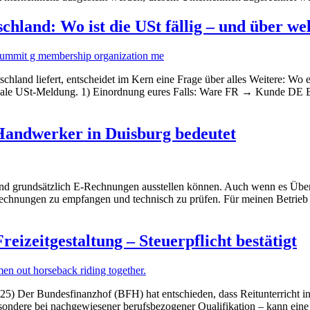
chland: Wo ist die USt fällig – und über we
land liefert, entscheidet im Kern eine Frage über alles Weitere: Wo e
nale USt-Meldung. 1) Einordnung eures Falls: Ware FR → Kunde DE Bei
Handwerker in Duisburg bedeutet
d grundsätzlich E-Rechnungen ausstellen können. Auch wenn es Übergan
-Rechnungen zu empfangen und technisch zu prüfen. Für meinen Betrieb 
eizeitgestaltung – Steuerpflicht bestätigt
5) Der Bundesfinanzhof (BFH) hat entschieden, dass Reitunterricht in 
sondere bei nachgewiesener berufsbezogener Qualifikation – kann eine 